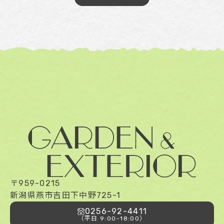
(1) ユーザーからご提供いただく情報
本サービスを利用するために、または本サービ
スの利用を通じてユーザーからご提供いただく
情報は以下のとおりです。
・氏名、生年月日、性別、職業等プロフィール
に関する情報
・メールアドレス、電話番号、住所等連絡先に
関する情報
・クレジットカード情報、銀行口座情報、電子
マネー情報等決済手段に関する情報
・ユーザーの肖像を含む静止画情報
・入力フォームその他当社が定める方法を通じ
てユーザーが入力または送信する情報
〒959-0215
(2) ユーザーが本サービスの利用において、他
新潟県燕市吉田下中野725-1
のサービスと連携を許可することにより、当該
他のサービスからご提供いただく情報
0256-92-4411
（平日 9:00~18:00）