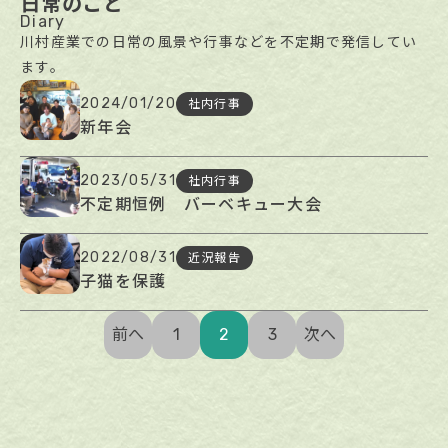
日常のこと
Diary
川村産業での日常の風景や行事などを不定期で発信してい
ます。
2024/01/20
社内行事
新年会
2023/05/31
社内行事
不定期恒例 バーベキュー大会
2022/08/31
近況報告
子猫を保護
前へ
1
2
3
次へ