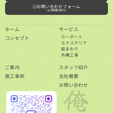
ユーザーが、本サービスを利用するにあたり、
お問い合わせフォーム
ソーシャルネットワーキングサービス等の他の
（24時間受付）
サービスとの連携を許可した場合には、その許
可の際にご同意いただいた内容に基づき、以下
の情報を当該外部サービスから収集します。
ホーム
サービス
・当該外部サービスでユーザーが利用するID
カーポート
コンセプト
・その他当該外部サービスのプライバシー設定
エクステリア
庭まわり
によりユーザーが連携先に開示を認めた情報
外構工事
(3) ユーザーが本サービスを利用するにあたっ
て、当社が収集する情報
ご案内
スタッフ紹介
当社は、本サービスへのアクセス状況やそのご
施工事例
会社概要
利用方法に関する情報を収集することがありま
お問い合わせ
す。これには以下の情報が含まれます。
・リファラ
・IPアドレス
・サーバーアクセスログに関する情報