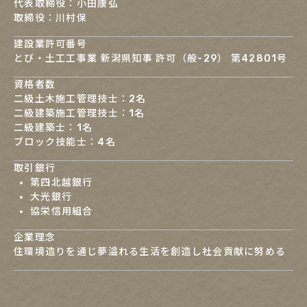
代表取締役：小田康弘
取締役：川村保
建設業許可番号
とび・土工工事業 新潟県知事 許可（般-29） 第42801号
資格者数
二級土木施工管理技士：2名
二級建築施工管理技士：1名
​​​​​​​二級建築士：1名
ブロック技能士：4名
取引銀行
第四北越銀行
大光銀行
協栄信用組合
企業理念
住環境造りを通じ夢溢れる生活を創造し社会貢献に努める