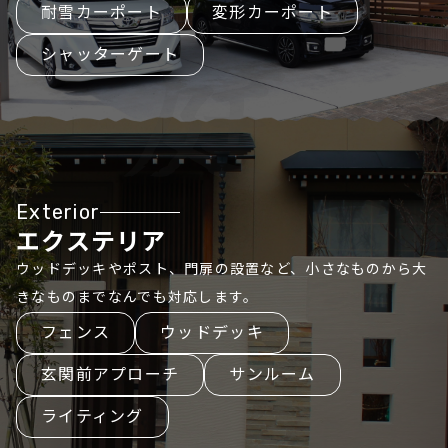
耐雪カーポート
変形カーポート
シャッターゲート
Exterior
エクステリア
ウッドデッキやポスト、門扉の設置など、小さなものから大
きなものまでなんでも対応します。
フェンス
ウッドデッキ
玄関前アプローチ
サンルーム
ライティング