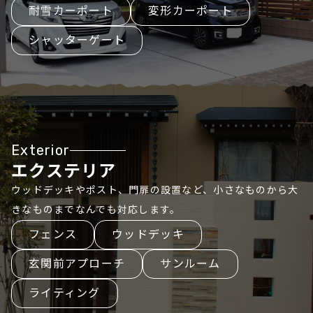
耐雪カーポート
変形カーポート
シャッターゲート
Exterior
エクステリア
ウッドデッキやポスト、門扉の設置など、小さなものから大
きなものまでなんでも対応します。
フェンス
ウッドデッキ
玄関前アプローチ
サンルーム
ライティング