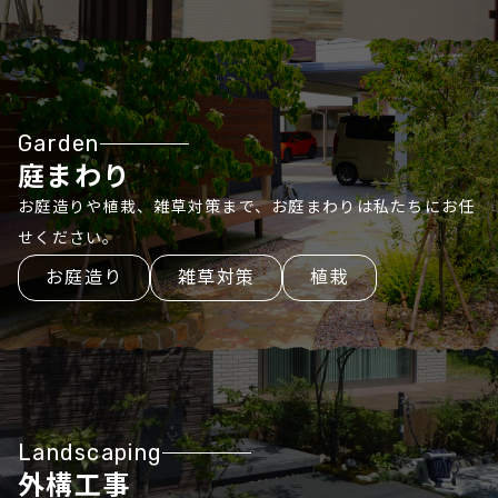
Garden
庭まわり
お庭造りや植栽、雑草対策まで、お庭まわりは私たちにお任
せください。
お庭造り
雑草対策
植栽
Landscaping
外構工事